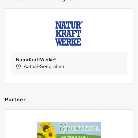
Phag GmbH
Walchwil
Partner