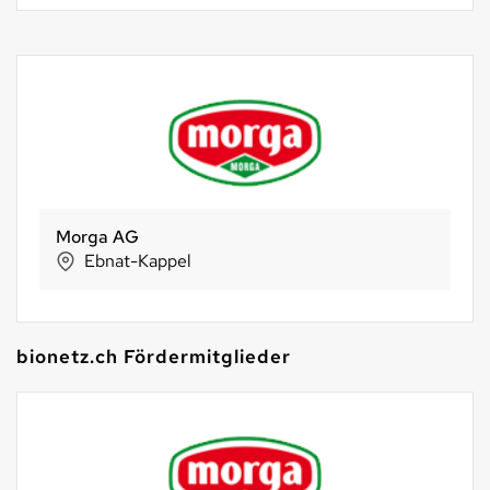
KöniGnuss
Köniz
bionetz.ch Fördermitglieder