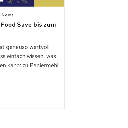
n-News
03.07.2026 | Mitgli
 Food Save bis zum
Fleisch aus Ho
finden
ast genauso wertvoll
Die Nutztierschut
ss einfach wissen, was
KAGfreiland geht e
en kann: zu Paniermehl
mehr Respekt geg
der neuen Webse
Mehr lesen