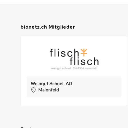
bionetz.ch Mitglieder
LUNA Die Luzerner Naturdrogerie
Hosberg AG
Alternative Bank Schweiz
Luzern
Rüti
Olten