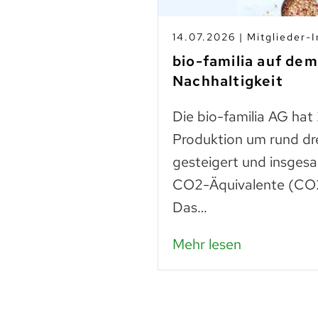
s
14.07.2026 | Mitglieder-I
-Betrieben
bio-familia auf de
Nachhaltigkeit
n
Die bio-familia AG hat
 liegt noch vieles
Produktion um rund dr
Lebensmittel sind
gesteigert und insges
n – das…
CO2-Äquivalente (CO2
Das…
Mehr lesen