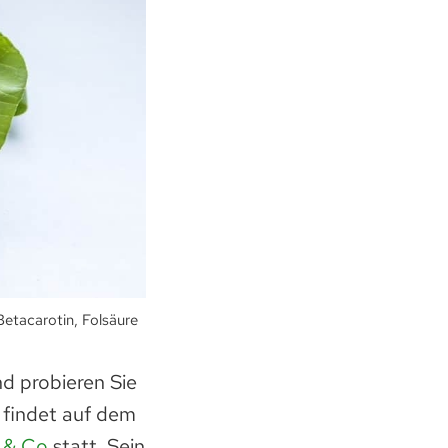
Betacarotin, Folsäure
d probieren Sie
 findet auf dem
 & Co
statt. Sein