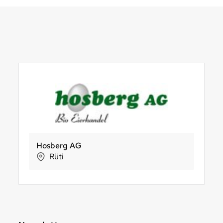
Henauer Kaffee
Weingut Schnell AG
Sun Snack AG
KöniGnu
S
Höri
Maienfeld
St. Margrethen
Köniz