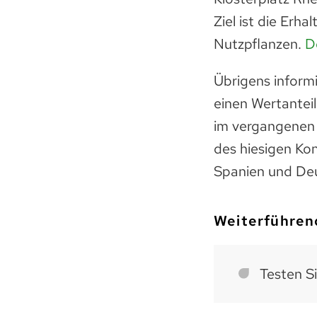
Ziel ist die Erh
Nutzpflanzen.
D
Übrigens informi
einen Wertantei
im vergangenen 
des hiesigen Ko
Spanien und De
Weiterführen
Testen S