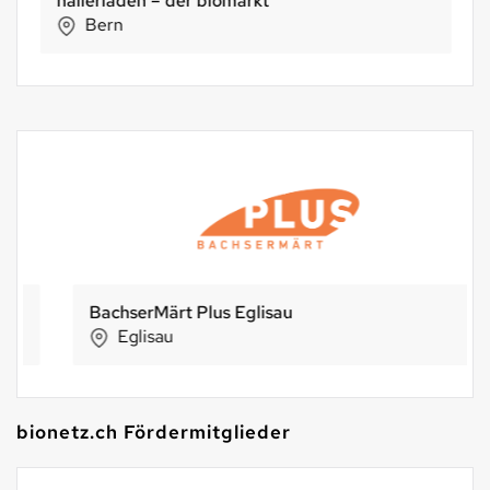
hallerladen – der biomarkt
Bern
BachserMärt Plus Eglisau
Eglisau
bionetz.ch Fördermitglieder