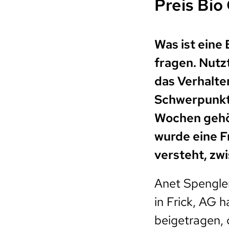
Preis Bio
Was ist eine 
fragen. Nutz
das Verhalte
Schwerpunktt
Wochen gehör
wurde eine F
versteht, zw
Anet Spengler
in Frick, AG 
beigetragen,