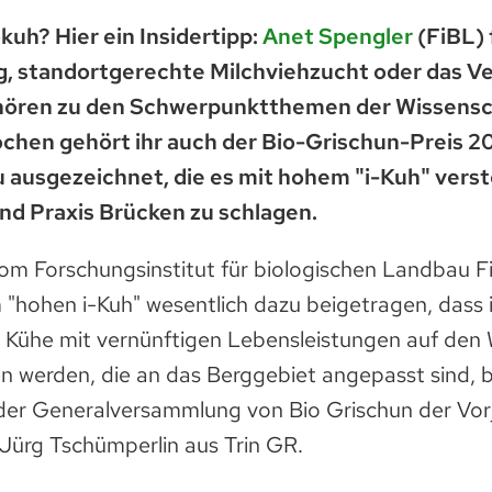
okuh? Hier ein Insidertipp:
Anet Spengler
(FiBL) 
g, standortgerechte Milchviehzucht oder das V
ören zu den Schwerpunktthemen der Wissensch
ochen gehört ihr auch der Bio-Grischun-Preis 2
u ausgezeichnet, die es mit hohem "i-Kuh" vers
nd Praxis Brücken zu schlagen.
om Forschungsinstitut für biologischen Landbau Fi
 "hohen i-Kuh" wesentlich dazu beigetragen, dass
 Kühe mit vernünftigen Lebensleistungen auf den
n werden, die an das Berggebiet angepasst sind, 
 der Generalversammlung von Bio Grischun der Vorj
ürg Tschümperlin aus Trin GR.