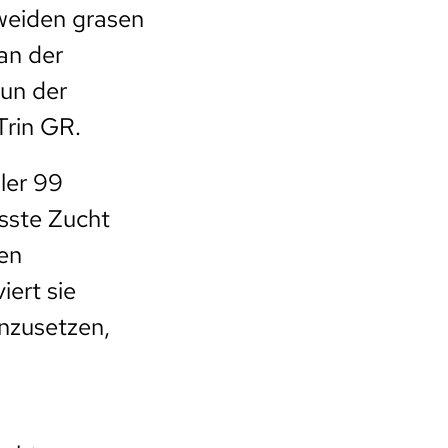
weiden grasen
an der
un der
Trin GR.
ler 99
sste Zucht
ten
iert sie
inzusetzen,
n