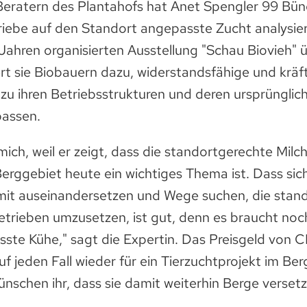
eratern des Plantahofs hat Anet Spengler 99 Bü
riebe auf den Standort angepasste Zucht analysie
r Jahren organisierten Ausstellung "Schau Biovieh" 
rt sie Biobauern dazu, widerstandsfähige und kräft
 zu ihren Betriebsstrukturen und deren ursprünglic
passen.
 mich, weil er zeigt, dass die standortgerechte Milc
Berggebiet heute ein wichtiges Thema ist. Dass si
it auseinandersetzen und Wege suchen, die stan
etrieben umzusetzen, ist gut, denn es braucht no
ste Kühe," sagt die Expertin. Das Preisgeld von C
f jeden Fall wieder für ein Tierzuchtprojekt im Be
ünschen ihr, dass sie damit weiterhin Berge versetz