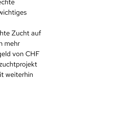
echte
wichtiges
hte Zucht auf
ch mehr
sgeld von CHF
rzuchtprojekt
t weiterhin