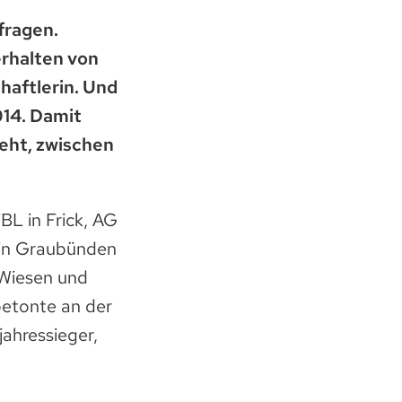
fragen.
erhalten von
aftlerin. Und
014. Damit
teht, zwischen
BL in Frick, AG
 in Graubünden
 Wiesen und
betonte an der
ahressieger,