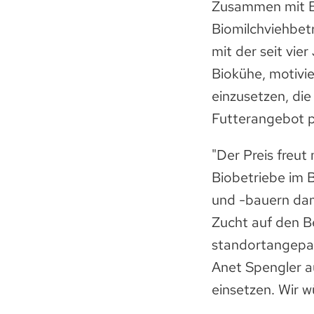
Zusammen mit B
Biomilchviehbet
mit der seit vie
Biokühe, motivie
einzusetzen, die
Futterangebot 
"Der Preis freut
Biobetriebe im 
und -bauern dam
Zucht auf den B
standortangepas
Anet Spengler au
einsetzen. Wir w