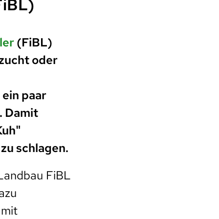
FiBL)
ler
(FiBL)
hzucht oder
ein paar
. Damit
Kuh"
 zu schlagen.
 Landbau FiBL
dazu
 mit