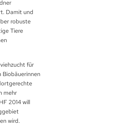
ndner
rt. Damit und
über robuste
ige Tiere
hen
hviehzucht für
ch Biobäuerinnen
dortgerechte
ch mehr
HF 2014 will
rggebiet
en wird.