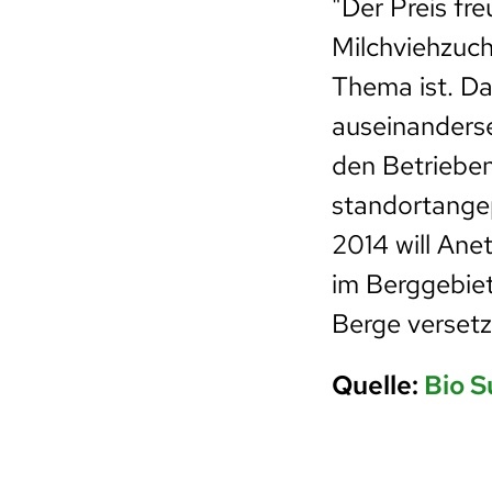
"Der Preis fre
Milchviehzuch
Thema ist. Da
auseinanders
den Betrieben
standortangep
2014 will Anet
im Berggebiet
Berge versetz
Quelle:
Bio S