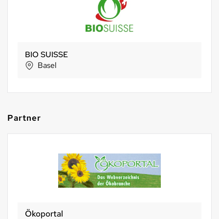
NaturKraftWerke®
Aathal-Seegräben
Partner
Ökoportal