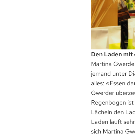
Den Laden mit 
Martina Gwerder
jemand unter Dia
alles: «Essen da
Gwerder überzeug
Regenbogen ist 
Lächeln den Lade
Laden läuft seh
sich Martina Gw