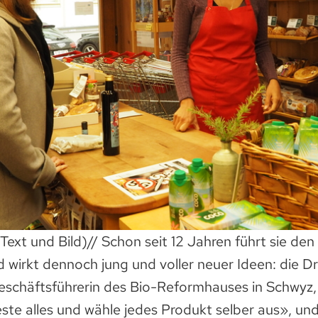
(Text und Bild)// Schon seit 12 Jahren führt sie 
d wirkt dennoch jung und voller neuer Ideen: die Dr
eschäftsführerin des Bio-Reformhauses in Schwyz,
ste alles und wähle jedes Produkt selber aus», und