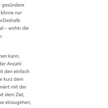
ne gesündere
 könne nur
. «Deshalb
al – wohin die
u.
chen kann,
der Anzahl
t den einfach
ur kurz dem
miert mit der
mit dem Ziel,
se einzugehen,