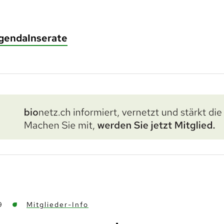
genda
Inserate
9
Mitglieder-Info