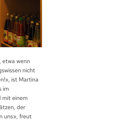
, etwa wenn
gswissen nicht
n!», ist Martina
s im
d mit einem
ätzen, der
 uns», freut