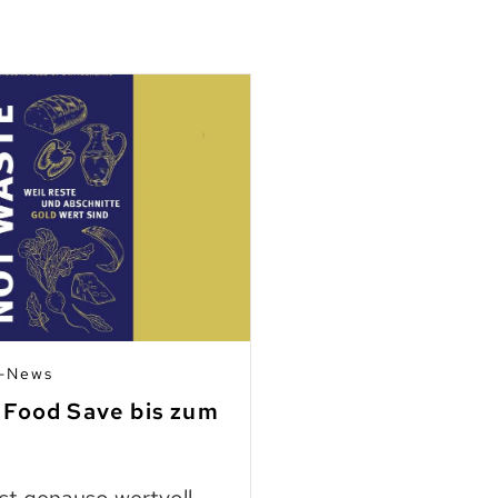
n-News
03.07.2026 | Mitgli
 Food Save bis zum
Fleisch aus Ho
finden