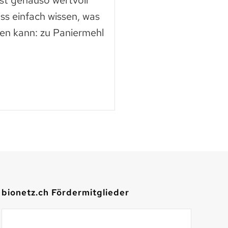
ast genauso wertvoll
Die Nutztierschut
ss einfach wissen, was
KAGfreiland geht e
en kann: zu Paniermehl
mehr Respekt geg
der neuen Webse
Mehr lesen
bionetz.ch Fördermitglieder