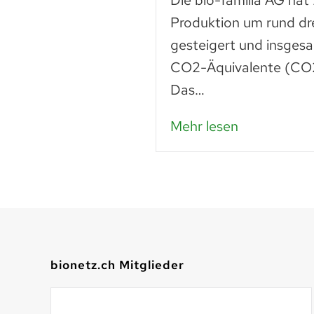
n
Die bio-familia AG hat
 liegt noch vieles
Produktion um rund dr
Lebensmittel sind
gesteigert und insges
n – das…
CO2-Äquivalente (CO2
Das…
Mehr lesen
bionetz.ch Mitglieder