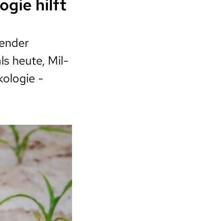
gie hilft
render
s heute, Mil­
ologie -