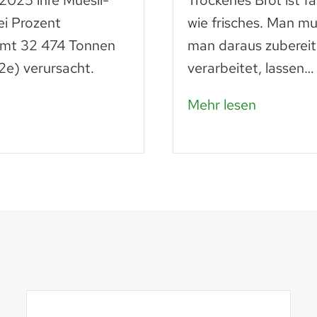
 2025 ihre Müesli-
Trockenes Brot ist f
ei Prozent
wie frisches. Man mu
amt 32 474 Tonnen
man daraus zubereit
e) verursacht.
verarbeitet, lassen…
Mehr lesen