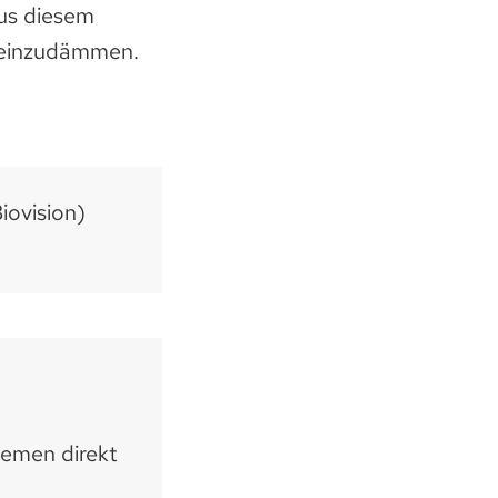
us diesem
t, einzudämmen.
iovision)
hemen direkt