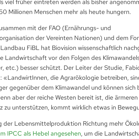
s viel früher eintreten werden als bisher angenomm
50 Millionen Menschen mehr als heute hungern.
 zusammen mit der FAO (Ernährungs- und
organisation der Vereinten Natio­nen) und dem For
 Landbau FiBL hat Biovision wissenschaftlich nach
ie Landwirtschaft vor den Folgen des Klimawandels
, etc.) besser schützt. Der Leiter der Studie, Fab
rt: «LandwirtInnen, die Agrarökologie betreiben, sin
ger gegenüber dem Klimawandel und können sich 
nn aber der reiche Westen bereit ist, die ärmeren
z zu unterstützen, kommt wirklich etwas in Beweg
 der Lebensmittelproduktion Richtung mehr Öko
vom IPCC als Hebel angesehen
, um die Landwirtsch