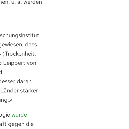
en, u. a. werden
schungsinstitut
gewie­sen, dass
 (Trockenheit,
io Leippert von
d
besser daran
 Länder stärker
ung.»
logie
wurde
aft gegen die