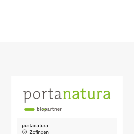
bio-familia AG
BachserMärt Kalkbreite
Biofarm Genossenschaft
Biofair-
E
Sachseln
Zürich
Huttwil
Mend