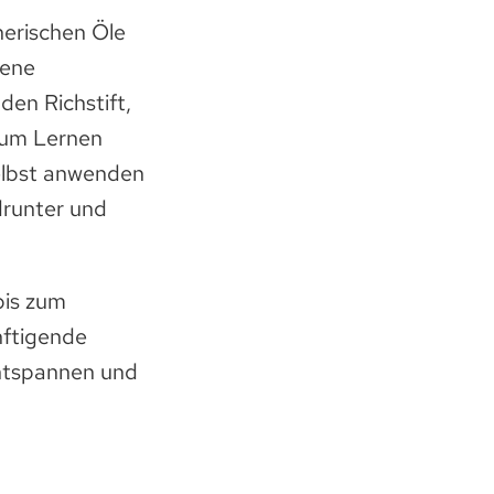
herischen Öle
mene
en Richstift,
 zum Lernen
selbst anwenden
drunter und
bis zum
nftigende
Entspannen und