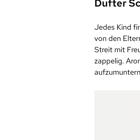
Dufter S
Jedes Kind fi
von den Elter
Streit mit Fr
zappelig. Aro
aufzumuntern