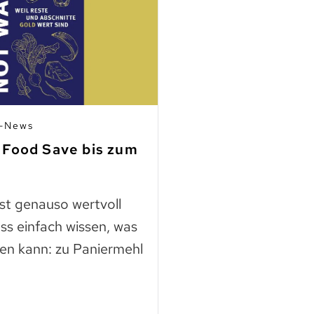
n-News
03.07.2026 | Mitgli
 Food Save bis zum
Fleisch aus Ho
finden
ast genauso wertvoll
Die Nutztierschut
ss einfach wissen, was
KAGfreiland geht e
en kann: zu Paniermehl
mehr Respekt geg
der neuen Webse
Mehr lesen