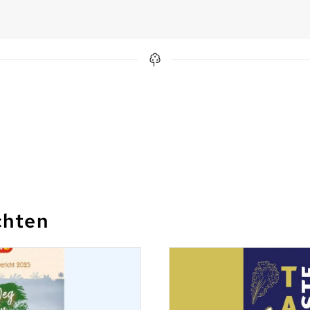
chten