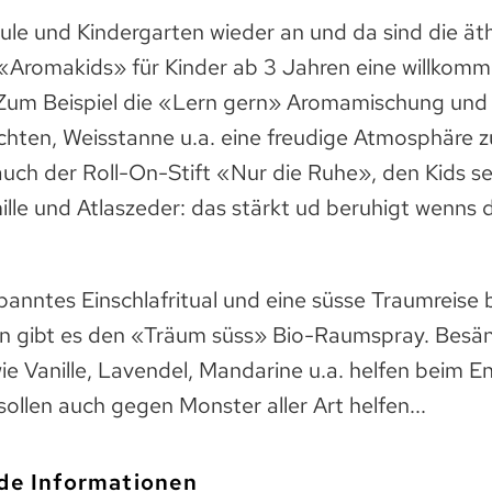
ule und Kindergarten wieder an und da sind die ät
e «Aromakids» für Kinder ab 3 Jahren eine willkom
Zum Beispiel die «Lern gern» Aromamischung und d
rüchten, Weisstanne u.a. eine freudige Atmosphäre
auch der Roll-On-Stift «Nur die Ruhe», den Kids 
lle und Atlaszeder: das stärkt ud beruhigt wenns 
panntes Einschlafritual und eine süsse Traumreise 
n gibt es den «Träum süss» Bio-Raumspray. Besä
ie Vanille, Lavendel, Mandarine u.a. helfen beim 
 sollen auch gegen Monster aller Art helfen...
de Informationen