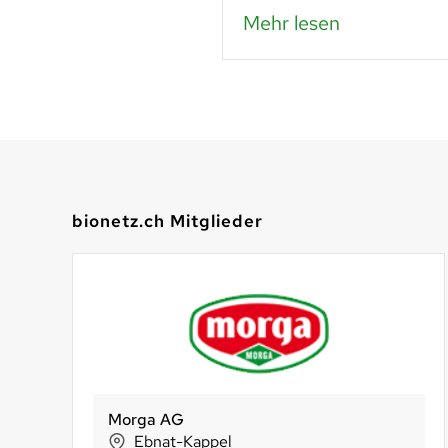
Mehr lesen
bionetz.ch Mitglieder
Murimoos werken und wohnen
portanatura
Alternative Bank Schweiz
Muri
Zofingen
Olten