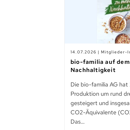
s
14.07.2026 | Mitglieder-I
-Betrieben
bio-familia auf de
Nachhaltigkeit
n
Die bio-familia AG hat
 liegt noch vieles
Produktion um rund dr
Lebensmittel sind
gesteigert und insges
n – das…
CO2-Äquivalente (CO2
Das…