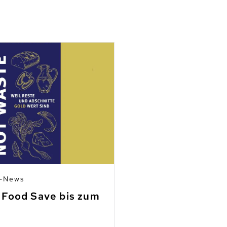
n-News
03.07.2026 | Mitgli
 Food Save bis zum
Fleisch aus Ho
finden