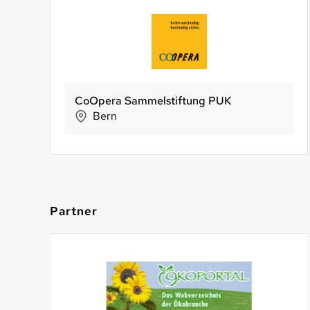
Weingut Schnell AG
Desinfecta AG
NaturKraftWerke®
Maienfeld
Stettlen
Aathal-Seegräben
Partner