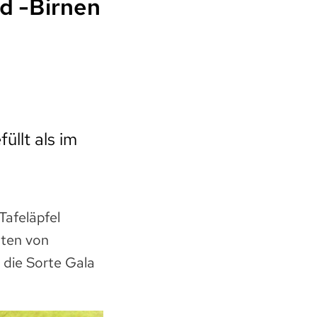
d -Birnen
üllt als im
afeläpfel
aten von
 die Sorte Gala