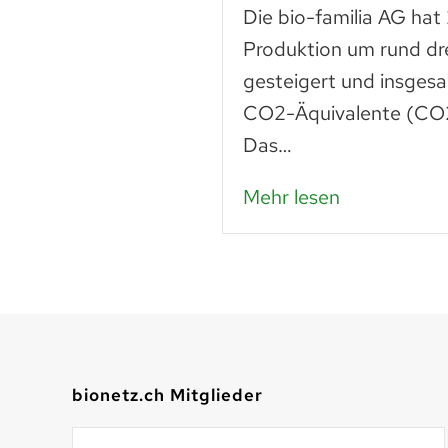
n
Die bio-familia AG hat
 liegt noch vieles
Produktion um rund dr
Lebensmittel sind
gesteigert und insges
n – das…
CO2-Äquivalente (CO2
Das…
Mehr lesen
bionetz.ch Mitglieder