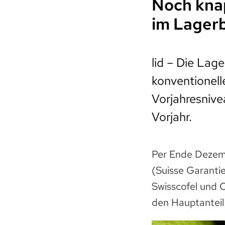
Noch kna
im Lager
lid – Die Lag
konventionel
Vorjahresnivea
Vorjahr.
Per Ende Dezemb
(Suisse Garantie
Swisscofel und 
den Hauptanteil