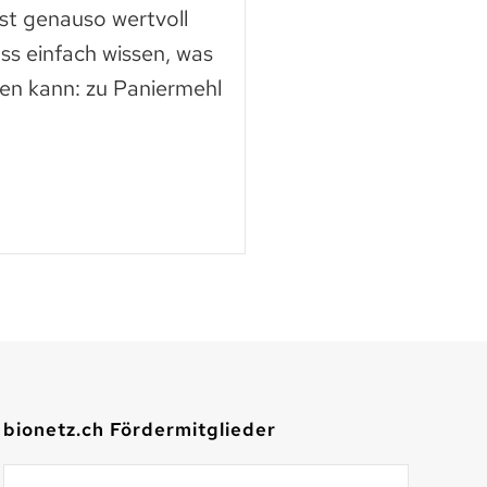
ast genauso wertvoll
Die Nutztierschut
ss einfach wissen, was
KAGfreiland geht e
en kann: zu Paniermehl
mehr Respekt geg
der neuen Webse
Mehr lesen
bionetz.ch Fördermitglieder