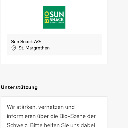
s werken und wohnen
rboristi Lendi
Holle baby food AG
Höheners
BachserMärt 
Biofa
Curio
Riehen
Basel
Zürich
Hu
Unterstützung
Wir stärken, vernetzen und
informieren über die Bio-Szene der
Schweiz. Bitte helfen Sie uns dabei