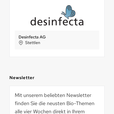
SWISSGUM AG
LUNA Die Luzerner Naturdrogerie
Sun Snack AG
Murimoo
E
Tägerwilen
Luzern
St. Margrethen
Muri
Newsletter
Mit unserem beliebten Newsletter
finden Sie die neusten Bio-Themen
alle vier Wochen direkt in Ihrem