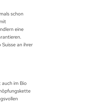
ftmals schon
mit
ndlern eine
rantieren.
 Suisse an ihrer
t auch im Bio
chöpfungskette
gsvollen