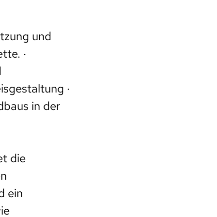
ätzung und
te. ·
d
isgestaltung ·
dbaus in der
t die
en
d ein
ie