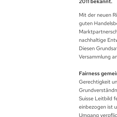
2011 bekannt.
Mit der neuen Ric
guten Handelsbez
Marktpartnersch
nachhaltige Ent
Diesen Grundsatz
Versammlung am
Fairness gemei
Gerechtigkeit un
Grundverständnis
Suisse Leitbild
einbezogen ist 
Umgang verpflic