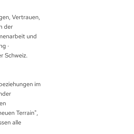
gen, Vertrauen,
n der
mmenarbeit und
ng ·
r Schweiz.
sbeziehungen im
ender
den
euen Terrain",
sen alle