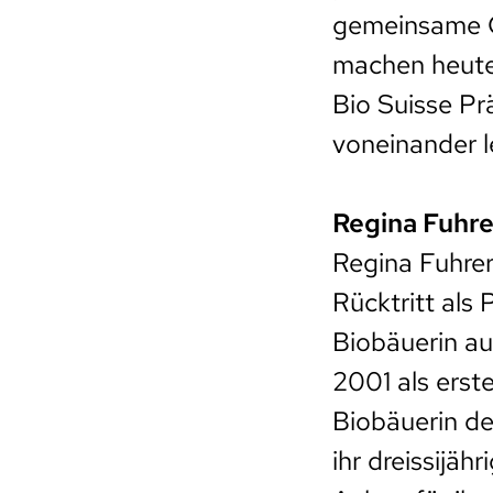
gemeinsame G
machen heute 
Bio Suisse Pr
voneinander l
Regina Fuhrer
Regina Fuhrer
Rücktritt als 
Biobäuerin au
2001 als erst
Biobäuerin d
ihr dreissijä