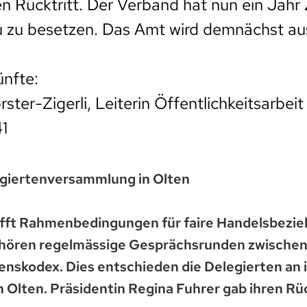
en Rücktritt. Der Verband hat nun ein Jahr 
u zu besetzen. Das Amt wird demnächst au
nfte:
ster-Zigerli, Leiterin Öffentlichkeitsarbei
1
egiertenversammlung in Olten
afft Rahmenbedingungen für faire Handelsbezi
ehören regelmässige Gesprächsrunden zwische
enskodex. Dies entschieden die Delegierten an 
Olten. Präsidentin Regina Fuhrer gab ihren Rück