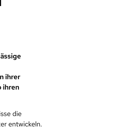
d
mässige
n ihrer
 ihren
isse die
er entwickeln.