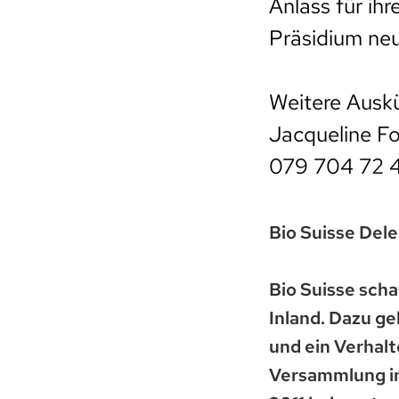
Anlass für ihr
Präsidium ne
Weitere Auskü
Jacqueline For
079 704 72 4
Bio Suisse Del
Bio Suisse sch
Inland. Dazu g
und ein Verhalt
Versammlung in 