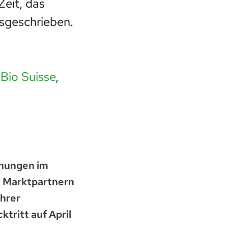
Zeit, das
sgeschrieben.
t
Bio Suisse
,
ehungen im
n Marktpartnern
ihrer
tritt auf April