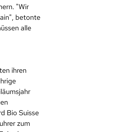
ern. "Wir
ain", betonte
üssen alle
ten ihren
ährige
iläumsjahr
ten
d Bio Suisse
Fuhrer zum