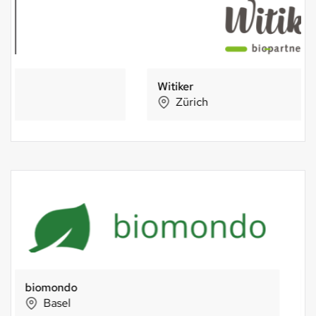
Witiker
Zürich
bio-familia AG
Sachseln