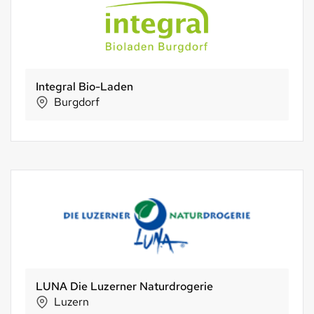
BachserMärt Kalkbreite
Zürich
Holle baby food AG
Riehen