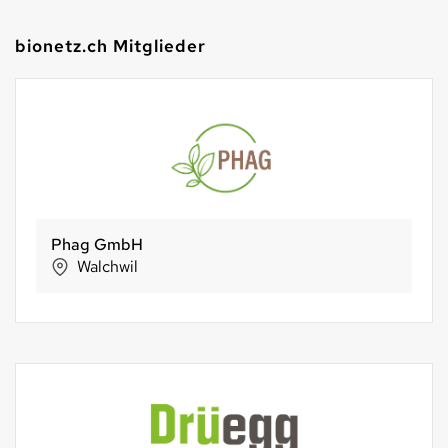
bionetz.ch Mitglieder
KöniGnuss
Köniz