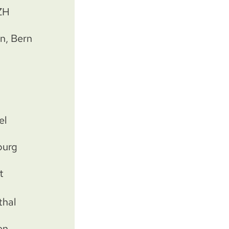
ZH
n, Bern
el
burg
t
thal
en