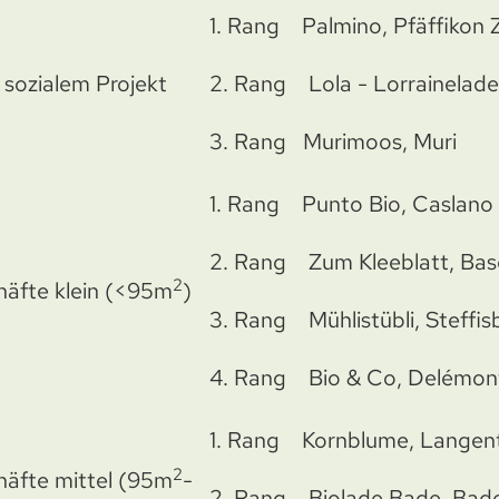
1. Rang Palmino, Pfäffikon 
 sozialem Projekt
2. Rang Lola - Lorrainelade
3. Rang Murimoos, Muri
1. Rang Punto Bio, Caslano
2. Rang Zum Kleeblatt, Bas
2
häfte klein (<95m
)
3. Rang Mühlistübli, Steffis
4. Rang Bio & Co, Delémon
1. Rang Kornblume, Langen
2
häfte mittel (95m
-
2. Rang Biolade Bade, Bad