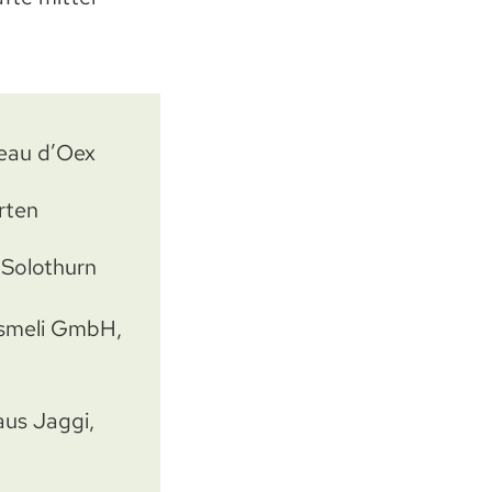
teau d’Oex
rten
Solothurn
äsmeli GmbH,
us Jaggi,