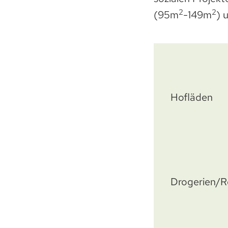
2
2
(95m
-149m
) 
Hofläden
Drogerien/R