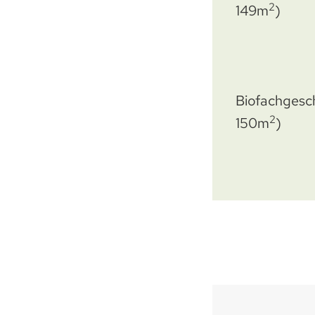
2
149m
)
Biofachgesc
2
150m
)