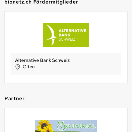
bionetz.ch Fördermitglieder
Sun Snack AG
St. Margrethen
Partner