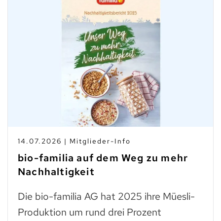
10.07.2026 | Branchen-Ne
nfo
Taste Not Waste: Fo
m Weg zu mehr
zum Teller
Trockenes Brot ist fast 
2025 ihre Müesli-
wie frisches. Man muss e
ei Prozent