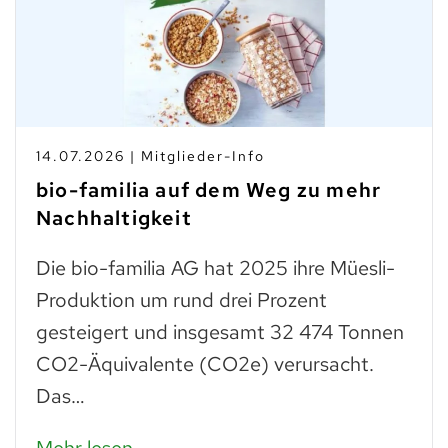
10.07.2026 | Branchen-News
Taste Not Waste: Food Save bis
zum Teller
Trockenes Brot ist fast genauso wertvoll
wie frisches. Man muss einfach wissen,
was man daraus zubereiten kann: zu
Paniermehl verarbeitet, lassen…
Mehr lesen