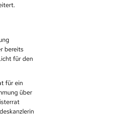
itert.
sung
 bereits
icht für den
t für ein
timmung über
sterrat
ndeskanzlerin