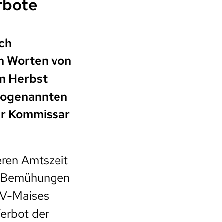
rbote
sch
n Worten von
m Herbst
 sogenannten
er Kommissar
eren Amtszeit
er Bemühungen
GV-Maises
erbot der