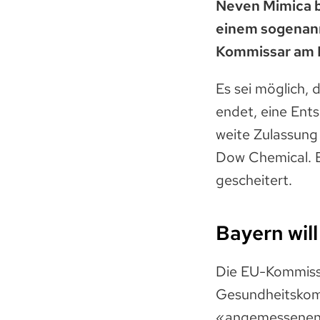
Neven Mimica b
einem sogenann
Kommissar am Fr
Es sei möglich,
endet, eine Ent
weite Zulassun
Dow Chemical. E
gescheitert.
Bayern will
Die EU-Kommissi
Gesundheitskommi
«angemessenen» 