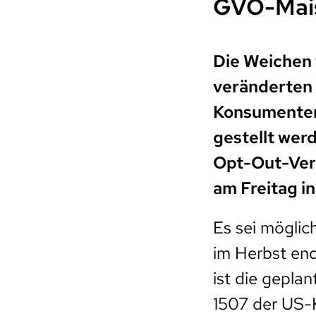
GVO-Mais
Die Weichen 
veränderten 
Konsumenten
gestellt wer
Opt-Out-Verf
am Freitag in
Es sei möglic
im Herbst end
ist die gepla
1507 der US-