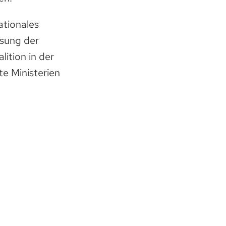
ationales
ssung der
lition in der
e Ministerien