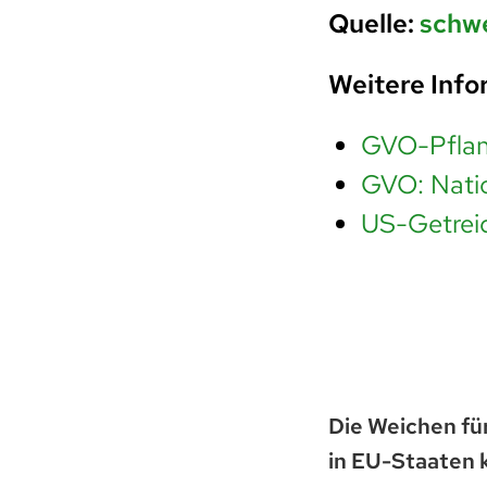
Quelle:
schwe
Weitere Info
GVO-Pflanz
GVO: Nati
US-Getreid
Die Weichen fü
in EU-Staaten