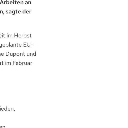
 Arbeiten an
, sagte der
eit im Herbst
 geplante EU-
rne Dupont und
at im Februar
ieden,
en.