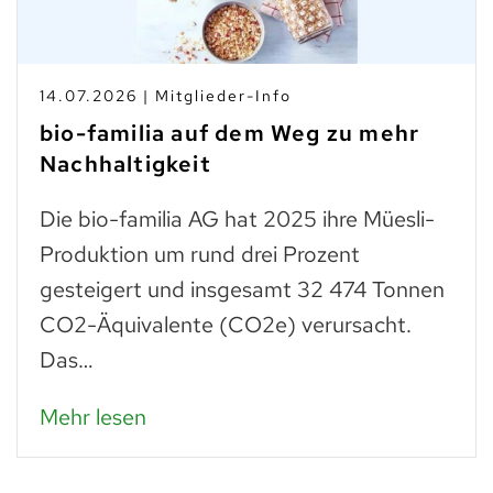
10.07.2026 | Branchen-News
Taste Not Waste: Food S
g zu mehr
zum Teller
Trockenes Brot ist fast genau
ihre Müesli-
wie frisches. Man muss einfac
zent
was man daraus zubereiten k
2 474 Tonnen
Paniermehl verarbeitet, lass
rursacht.
Mehr lesen