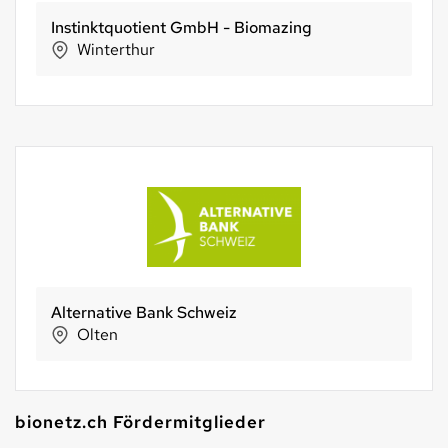
Integral Bio-Laden
Burgdorf
Farfalla Essentials AG
Uster
bionetz.ch Fördermitglieder