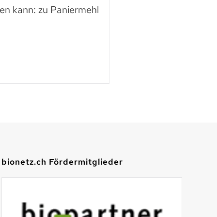
en kann: zu Paniermehl
mehr Respekt geg
der neuen Webse
Mehr lesen
bionetz.ch Fördermitglieder