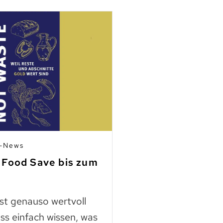
n-News
03.07.2026 | Mitgli
 Food Save bis zum
Fleisch aus Ho
finden
ast genauso wertvoll
Die Nutztierschut
ss einfach wissen, was
KAGfreiland geht e