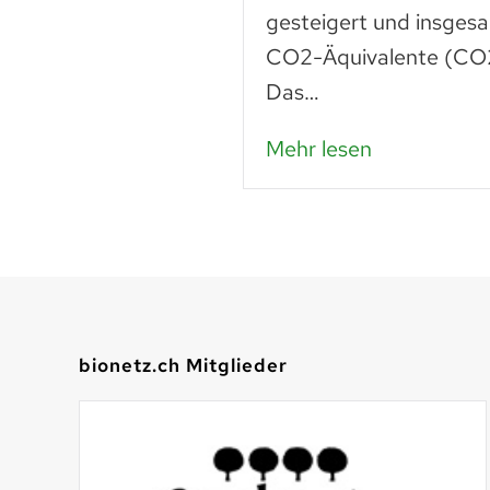
Lebensmittel sind
gesteigert und insges
n – das…
CO2-Äquivalente (CO2
Das…
Mehr lesen
bionetz.ch Mitglieder