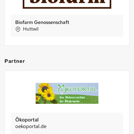
NaturKraftWerke®
Aathal-Seegräben
Partner
Ökoportal
oekoportal.de