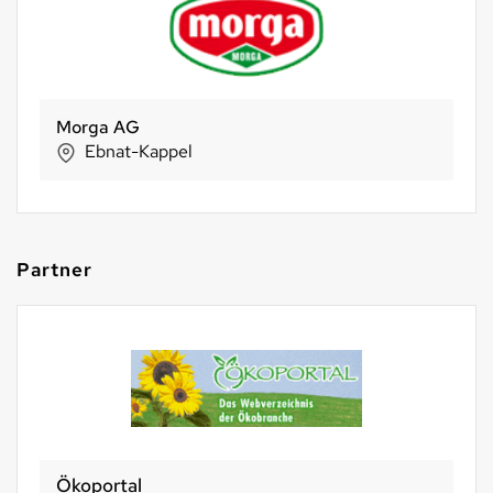
Holle baby food AG
Riehen
Partner
Ökoportal