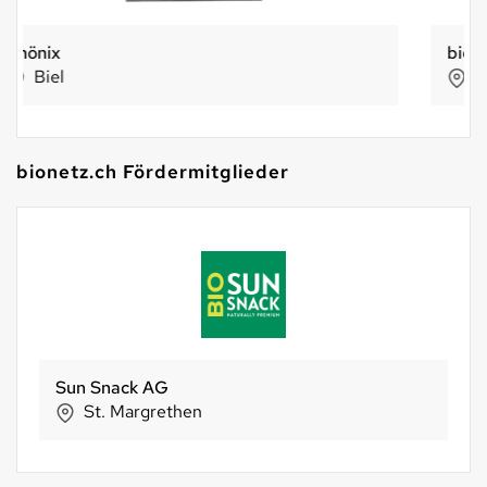
biopartnerLaden
Seon
bionetz.ch Fördermitglieder
BIO SUISSE
Basel