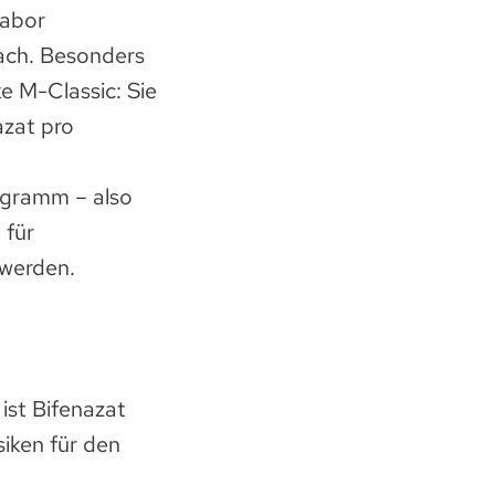
Labor
nach. Besonders
e M-Classic: Sie
azat pro
ligramm – also
 für
werden.
ist Bifenazat
siken für den