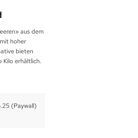
d
dbeeren» aus dem
 mit hoher
native bieten
Kilo erhältlich.
6.25 (Paywall)