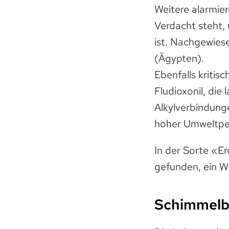
Weitere alarmie
Verdacht steht,
ist. Nachgewies
(Ägypten).
Ebenfalls kritis
Fludioxonil, di
Alkylverbindung
hoher Umweltper
In der Sorte «E
gefunden, ein Wi
Schimmelbe