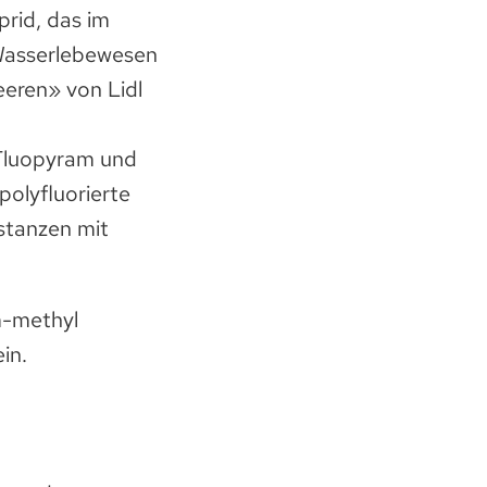
prid, das im
 Wasserlebewesen
eren» von Lidl
 Fluopyram und
olyfluorierte
stanzen mit
m-methyl
in.