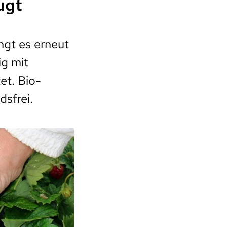
ugt
ngt es erneut
ig mit
et. Bio-
dsfrei.