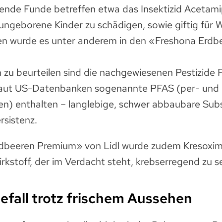
rende Funde betreffen etwa das Insektizid Acetami
 ungeborene Kinder zu schädigen, sowie giftig für
en wurde es unter anderem in den «Freshona Erdbe
ch zu beurteilen sind die nachgewiesenen Pestizide
e laut US-Datenbanken sogenannte PFAS (per- und p
en) enthalten – langlebige, schwer abbaubare Sub
sistenz.
rdbeeren Premium» von Lidl wurde zudem Kresoxi
rkstoff, der im Verdacht steht, krebserregend zu se
fall trotz frischem Aussehen