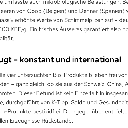
e umfasste auch mikrobiologische Belastungen. B
beeren von Coop (Belgien) und Denner (Spanien) w
ssiv erhöhte Werte von Schimmelpilzen auf – deu
000 KBE/g. Ein frisches Äusseres garantiert also n
lität.
ugt – konstant und international
Alle vier untersuchten Bio-Produkte blieben frei von
den – ganz gleich, ob sie aus der Schweiz, China,
mten. Dieser Befund ist kein Einzelfall: In insgesa
re, durchgeführt von K-Tipp, Saldo und Gesundheits
io-Produkte pestizidfrei. Demgegenüber enthielte
llen Erzeugnisse Rückstände.