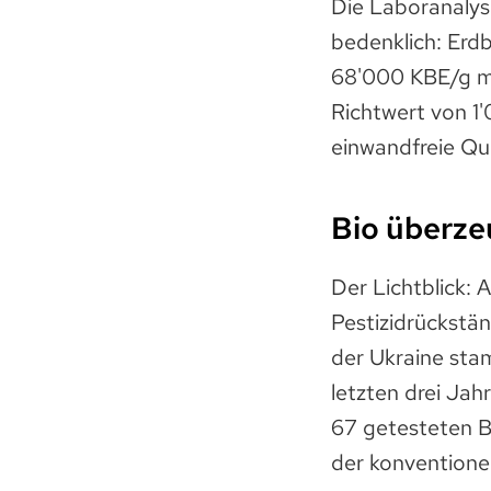
Die Laboranalys
bedenklich: Erd
68'000 KBE/g ma
Richtwert von 1'
einwandfreie Qua
Bio überze
Der Lichtblick: 
Pestizidrückstän
der Ukraine stam
letzten drei Jah
67 getesteten B
der konventione