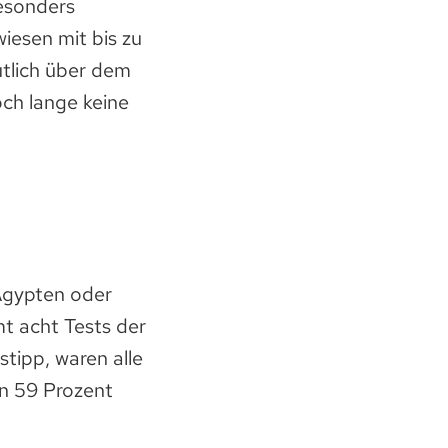
esonders
iesen mit bis zu
tlich über dem
och lange keine
 Ägypten oder
mt acht Tests der
tipp, waren alle
n 59 Prozent