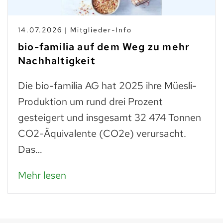
10.07.2026 | Branchen-News
Taste Not Waste: Food Save bis
zum Teller
Trockenes Brot ist fast genauso wertvoll
wie frisches. Man muss einfach wissen,
was man daraus zubereiten kann: zu
Paniermehl verarbeitet, lassen…
Mehr lesen