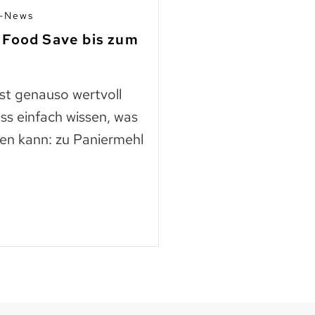
n-News
03.07.2026 | Mitgli
 Food Save bis zum
Fleisch aus Ho
finden
ast genauso wertvoll
Die Nutztierschut
ss einfach wissen, was
KAGfreiland geht e
en kann: zu Paniermehl
mehr Respekt geg
der neuen Webse
Mehr lesen