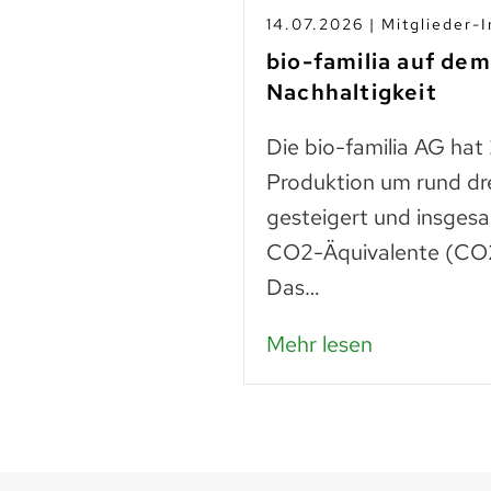
s
14.07.2026 | Mitglieder-I
-Betrieben
bio-familia auf de
Nachhaltigkeit
n
Die bio-familia AG hat
 liegt noch vieles
Produktion um rund dr
Lebensmittel sind
gesteigert und insges
n – das…
CO2-Äquivalente (CO2
Das…
Mehr lesen