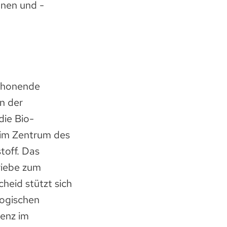
nnen und -
schonende
n der
die Bio-
 im Zentrum des
toff. Das
riebe zum
heid stützt sich
logischen
ienz im