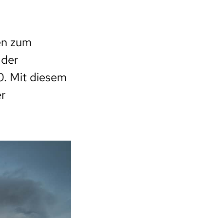
en zum
 der
0. Mit diesem
er