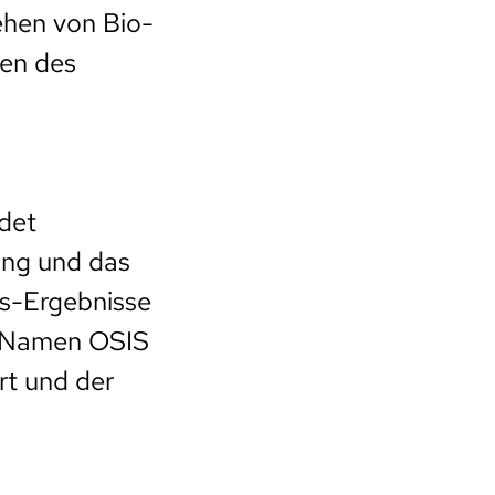
ehen von Bio-
men des
det
ung und das
gs-Ergebnisse
m Namen OSIS
t und der