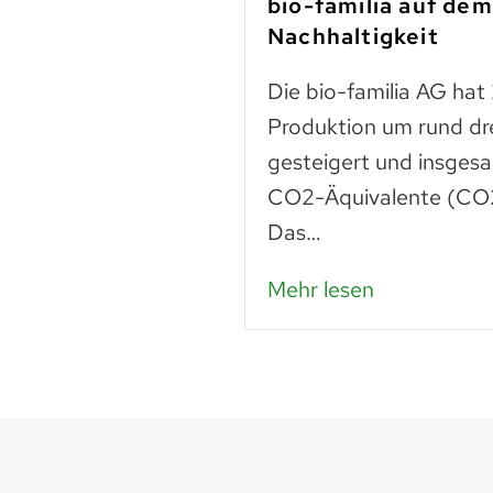
-Betrieben
bio-familia auf de
Nachhaltigkeit
n
Die bio-familia AG hat
 liegt noch vieles
Produktion um rund dr
Lebensmittel sind
gesteigert und insges
n – das…
CO2-Äquivalente (CO2
Das…
Mehr lesen