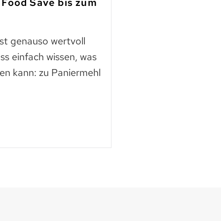
 Food Save bis zum
Fleisch aus Ho
finden
ast genauso wertvoll
Die Nutztierschut
ss einfach wissen, was
KAGfreiland geht e
en kann: zu Paniermehl
mehr Respekt geg
der neuen Webse
Mehr lesen