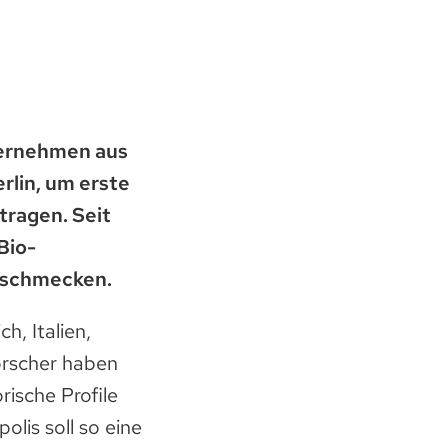
ternehmen aus
rlin, um erste
ragen. Seit
Bio-
 schmecken.
h, Italien,
orscher haben
ische Profile
lis soll so eine