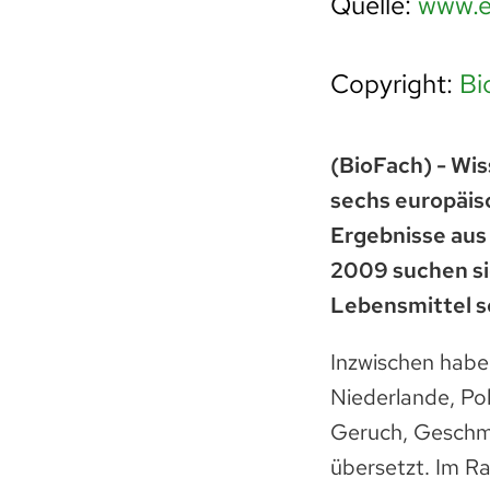
Quelle:
www.e
Copyright:
Bi
(BioFach) - Wi
sechs europäisc
Ergebnisse aus
2009 suchen si
Lebensmittel s
Inzwischen haben
Niederlande, Po
Geruch, Geschma
übersetzt. Im R