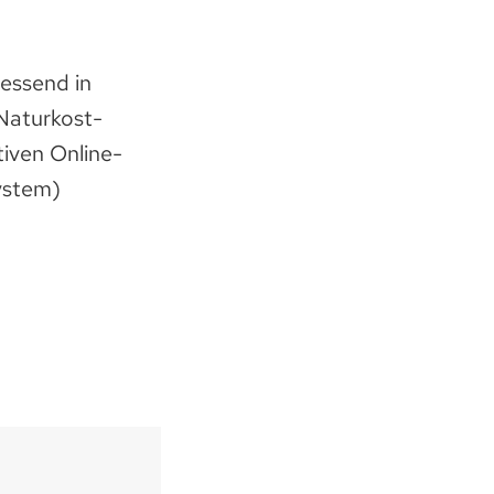
essend in
Naturkost-
tiven Online-
ystem)