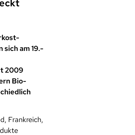
meckt
rkost-
 sich am 19.-
it 2009
ern Bio-
chiedlich
d, Frankreich,
odukte