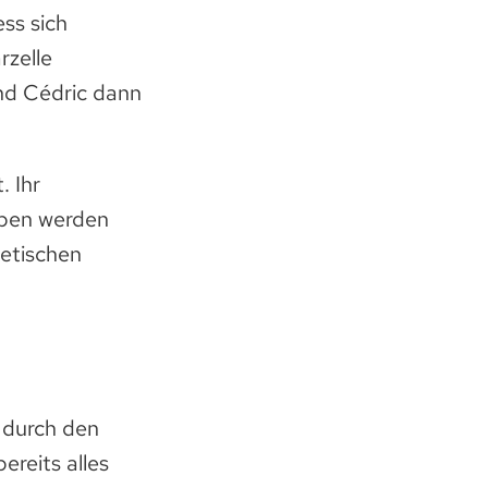
ess sich
rzelle
und Cédric dann
. Ihr
eben werden
hetischen
 durch den
ereits alles