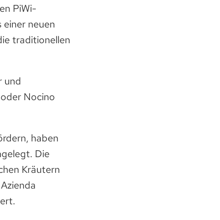
den PiWi-
s einer neuen
e traditionellen
r und
a oder Nocino
fördern, haben
ngelegt. Die
chen Kräutern
r Azienda
ert.