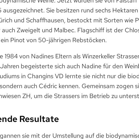
iodynamische Weine. Jetzt wurden sie von Falstaff 
 ausgezeichnet. Sie besitzen rund sechs Hektaren
rich und Schaffhausen, bestockt mit Sorten wie P
 auch Zweigelt und Malbec. Flagschiff ist der Chlo
 ein Pinot von 50-jährigen Rebstöcken.
de 1984 von Nadines Eltern als Winzerkeller Strass
 Jahren begeisterte sich auch Nadine für den Wei
udiums in Changins VD lernte sie nicht nur die bi
 sondern auch Cédric kennen. Gemeinsam zogen s
wiesen ZH, um die Strassers im Betrieb zu unters
ende Resultate
gannen sie mit der Umstellung auf die biodynamis