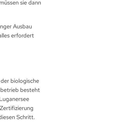
r müssen sie dann
anger Ausbau
lles erfordert
der biologische
nbetrieb besteht
m Luganersee
Zertifizierung
iesen Schritt.