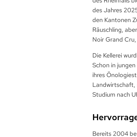
des Rheinfalls b
des Jahres 2025
den Kantonen Zü
Räuschling, aber
Noir Grand Cru,
Die Kellerei wur
Schon in jungen
ihres Önologiest
Landwirtschaft,
Studium nach Uh
Hervorrag
Bereits 2004 be