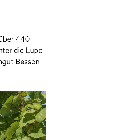
 über 440
nter die Lupe
ngut Besson-