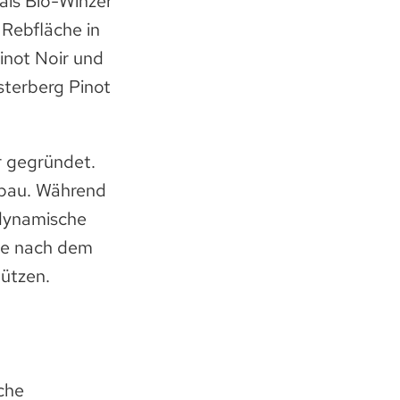
als Bio-Winzer
 Rebfläche in
inot Noir und
sterberg Pinot
er gegründet.
nbau. Während
odynamische
ie nach dem
tützen.
che