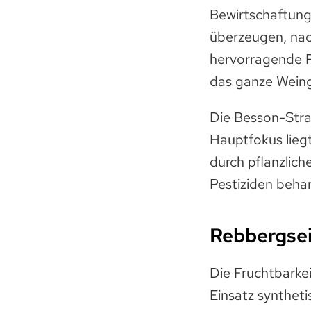
Bewirtschaftung.
überzeugen, nac
hervorragende R
das ganze Weingu
Die Besson-Stra
Hauptfokus lieg
durch pflanzlic
Pestiziden beha
Rebbergse
Die Fruchtbarke
Einsatz syntheti