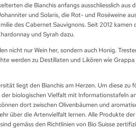
elterten die Bianchis anfangs ausschliesslich aus 
ohanniter und Solaris, die Rot- und Roséweine au
milie des Cabernet Sauvignons. Seit 2012 kamen di
Chardonnay und Syrah dazu.
llen nicht nur Wein her, sondern auch Honig. Treste
chte werden zu Destillaten und Likören wie Grapp
rsität liegt den Bianchis am Herzen. Um diese zu 
 der biologischen Vielfalt mit Informationstafeln a
können dort zwischen Olivenbäumen und aromatis
hr über die Artenvielfalt lernen. Alle Produkte de
sind gemäss den Richtlinien von Bio Suisse zertifizi